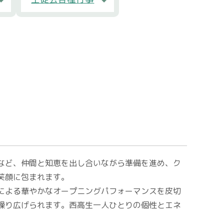
入試案内
進路実績
いじめ基本方針
校則
中学生の方
在校生・保護者の方
卒業生の方
など、仲間と知恵を出し合いながら準備を進め、ク
環境方針
笑顔に包まれます。
個人情報保護方針
による華やかなオープニングパフォーマンスを皮切
繰り広げられます。西高生一人ひとりの個性とエネ
Instagram運用方針