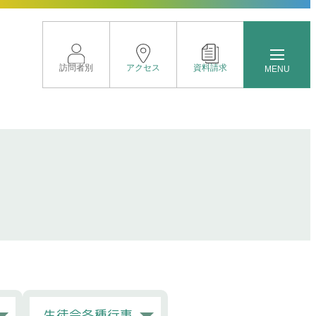
訪問者別
アクセス
資料請求
MENU
トップページ
イベントサイト
進路に応じたクラス分け
新しい時代を見すえた取り組み
グローバル教育
豊富な学校行事
部活動紹介
生徒会各種行事