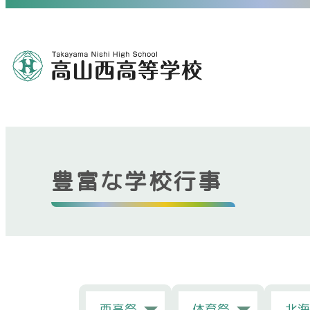
豊富な学校行事
西高祭
体育祭
北