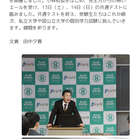
入試案内
を開催しました。小林校長をはじめ、先生方からの熱い
エールを受け、13日（土）、14日（日）の共通テストに
進路実績
臨みました。共通テストを終え、受験生たちはこれか順
次、私立大学や国公立大学の個別学力試験に挑んでいき
いじめ基本方針
ます。健闘を祈ります。
校則
文責 田中夕貴
中学生の方
在校生・保護者の方
卒業生の方
環境方針
個人情報保護方針
Instagram運用方針