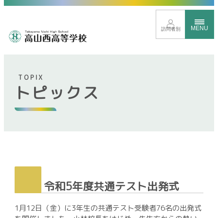
MENU
訪問者別
TOPIX
トピックス
トップページ
イベントサイト
進路に応じたクラス分け
新しい時代を見すえた取り組み
グローバル教育
豊富な学校行事
令和5年度共通テスト出発式
部活動紹介
1月12日（金）に3年生の共通テスト受験者76名の出発式