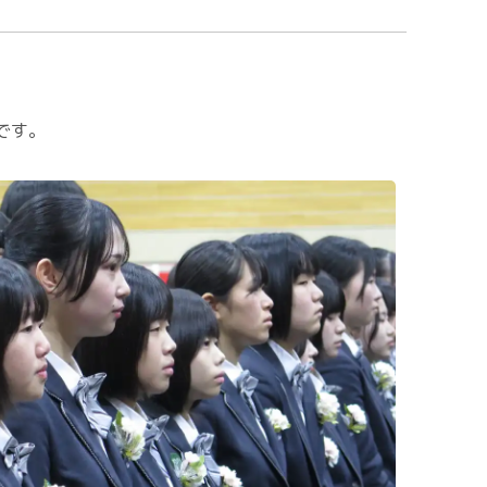
入試案内
進路実績
いじめ基本方針
です。
校則
中学生の方
在校生・保護者の方
卒業生の方
環境方針
個人情報保護方針
Instagram運用方針