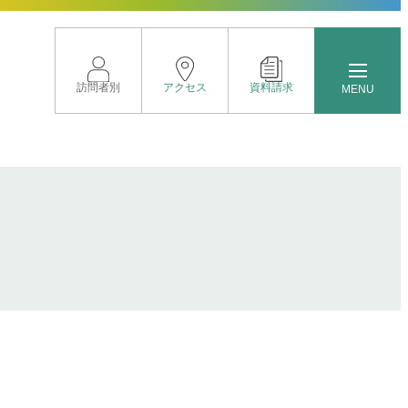
訪問者別
アクセス
資料請求
MENU
トップページ
イベントサイト
進路に応じたクラス分け
新しい時代を見すえた取り組み
グローバル教育
豊富な学校行事
部活動紹介