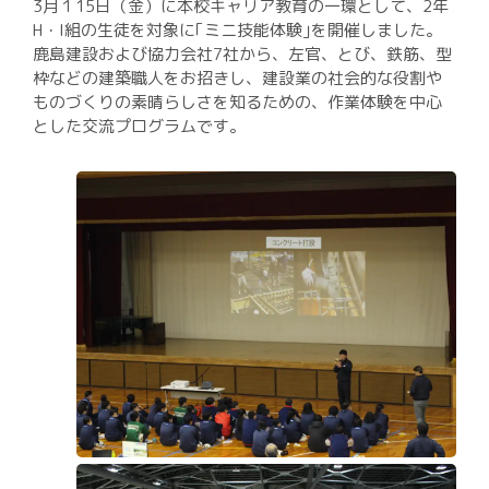
入試案内
3月１15日（金）に本校キャリア教育の一環として、2年
H・I組の生徒を対象に｢ミニ技能体験｣を開催しました。
進路実績
鹿島建設および協力会社7社から、左官、とび、鉄筋、型
枠などの建築職人をお招きし、建設業の社会的な役割や
いじめ基本方針
ものづくりの素晴らしさを知るための、作業体験を中心
校則
とした交流プログラムです。
中学生の方
在校生・保護者の方
卒業生の方
環境方針
個人情報保護方針
Instagram運用方針