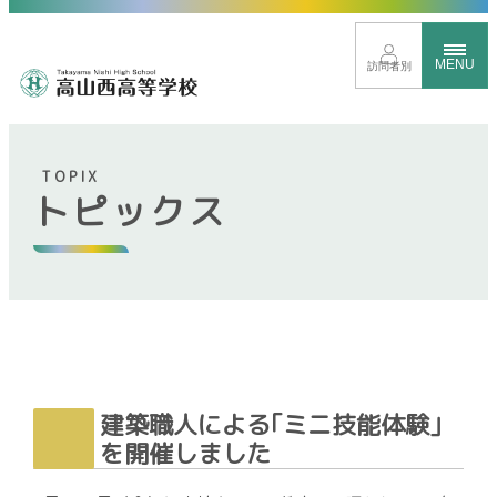
MENU
訪問者別
TOPIX
トピックス
トップページ
イベントサイト
進路に応じたクラス分け
新しい時代を見すえた取り組み
グローバル教育
豊富な学校行事
建築職人による｢ミニ技能体験｣
を開催しました
部活動紹介