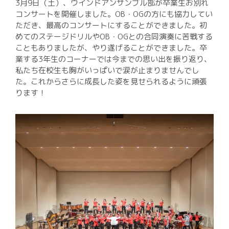
入試案内
3月9日（土）、ウインドアンサンブル部が卒業生お別れ
コンサートを開催しました。OB・OGの方にも協力してい
進路実績
ただき、最高のコンサートにすることができました。初
めてのステージドリルやOB・OGとの合同演奏に苦戦する
いじめ基本方針
こともありましたが、やり遂げることができました。卒
校則
業する3年生のコーナーでは今までの思い出を振り返り、
私たち在校生も胸がいっぱいで涙が止まりませんでし
中学生の方
た。これからさらに成長した姿を見せられるように頑張
ります！
在校生・保護者の方
卒業生の方
環境方針
個人情報保護方針
Instagram運用方針