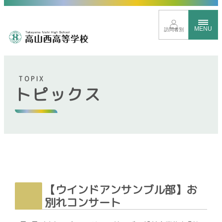
MENU
訪問者別
TOPIX
トピックス
トップページ
イベントサイト
進路に応じたクラス分け
新しい時代を見すえた取り組み
グローバル教育
豊富な学校行事
【ウインドアンサンブル部】お
別れコンサート
部活動紹介