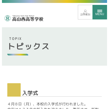
MENU
訪問者別
TOPIX
トピックス
トップページ
イベントサイト
進路に応じたクラス分け
新しい時代を見すえた取り組み
グローバル教育
豊富な学校行事
入学式
部活動紹介
４月８日（月）、本校の入学式が行われました。