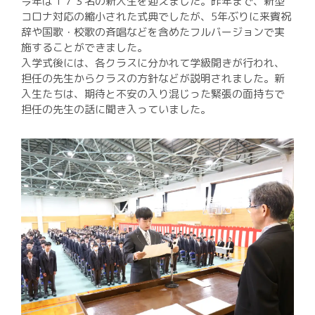
入試案内
今年は１７３名の新入生を迎えました。昨年まで、新型
コロナ対応の縮小された式典でしたが、5年ぶりに来賓祝
進路実績
辞や国歌・校歌の斉唱などを含めたフルバージョンで実
施することができました。
いじめ基本方針
入学式後には、各クラスに分かれて学級開きが行われ、
担任の先生からクラスの方針などが説明されました。新
校則
入生たちは、期待と不安の入り混じった緊張の面持ちで
中学生の方
担任の先生の話に聞き入っていました。
在校生・保護者の方
卒業生の方
環境方針
個人情報保護方針
Instagram運用方針