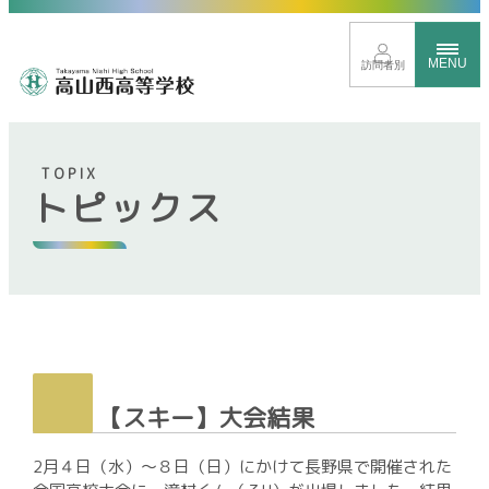
MENU
訪問者別
TOPIX
トピックス
トップページ
イベントサイト
進路に応じたクラス分け
新しい時代を見すえた取り組み
グローバル教育
豊富な学校行事
【スキー】大会結果
部活動紹介
2月４日（水）～８日（日）にかけて長野県で開催された