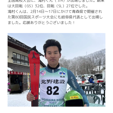
入試案内
全国高校大会に、滝村くん（３H）が出場しました。結果
は大回転（GS）32位、回転（SL）27位でした。
進路実績
滝村くんは、2月14日～17日にかけて青森県で開催され
た第80回国民スポーツ大会にも岐阜県代表として出場し
いじめ基本方針
ました。応援ありがとうございました！
校則
中学生の方
在校生・保護者の方
卒業生の方
環境方針
個人情報保護方針
Instagram運用方針