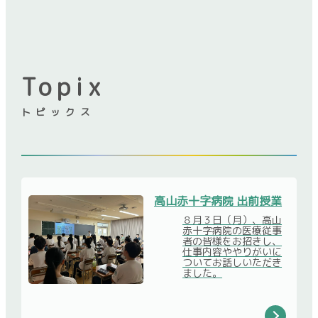
Topix
トピックス
高山赤十字病院 出前授業
８月３日（月）、高山
赤十字病院の医療従事
者の皆様をお招きし、
仕事内容ややりがいに
ついてお話しいただき
ました。