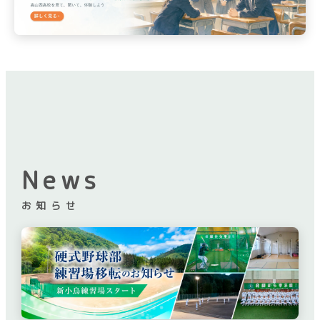
入試案内
進路実績
いじめ基本方針
校則
中学生の方
在校生・保護者の方
卒業生の方
News
環境方針
お知らせ
個人情報保護方針
Instagram運用方針