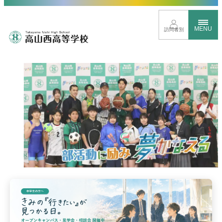
MENU
訪問者別
トップページ
イベントサイト
進路に応じたクラス分け
新しい時代を見すえた取り組み
グローバル教育
豊富な学校行事
部活動紹介