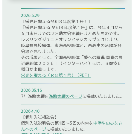
2026.6.29
【栄光を讃える令和８年度第１号！】
『栄光を讃える 令和８年度第１号』は、今年４月から
６月末日までの部活動大会実績をまとめたものです。
レスリングジュニアオリンピックカップにはじまり、
岐阜県高校総体、東海高校総体と、西高生の活躍が各
会場で光りました。
その成果として、全国高校総体「夢への躍進 青春の夏
近畿総体２０２６」（インターハイ）には、３競技６
種目が出場します。
栄光を讃える（Ｒ８第１号）（PDF）
2026.05.16
7年進路実績を
進路実績のページ
に掲載いたしました。
2026.4.10
【個別入試相談会】
個別入試説明会の第1回～3回の内容を
中学生のみなさ
んへのページ
に掲載いたしました。