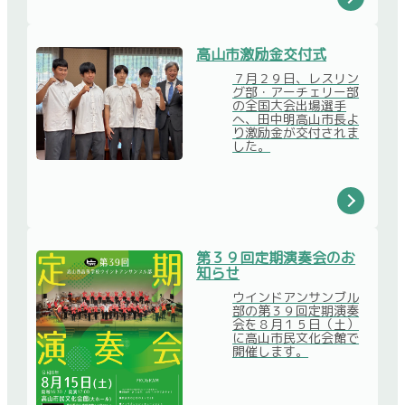
高山市激励金交付式
７月２９日、レスリン
グ部・アーチェリー部
の全国大会出場選手
へ、田中明高山市長よ
り激励金が交付されま
した。
第３９回定期演奏会のお
知らせ
ウインドアンサンブル
部の第３９回定期演奏
会を８月１５日（土）
に高山市民文化会館で
開催します。