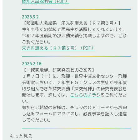
個別入試説明会（PDF）
2026.3.2
【部活動大会結果 栄光を讃える（Ｒ７第３号）】
今年も多くの競技で西高生が活躍してくれています。
令和７年度前期の部活動実績を掲載しますので、ぜひ
ご覧ください。
栄光を讃える（Ｒ７第３号）（PDF）
2026.2.18
【「探究飛騨」研究発表会のご案内】
３月７日（土）に、飛騨・世界生活文化センター飛騨
芸術堂において、２年生ＦＧＬクラスの生徒が今年度
取り組んできた探究活動「探究飛騨」の研究発表会を
開催します。詳しくは、
こちらのチラシ
をご覧くださ
い。
参加をご希望の皆様は、チラシのＱＲコードからお申
し込みフォームにアクセスし、必要事項を記入し送信
してください。
もっと見る